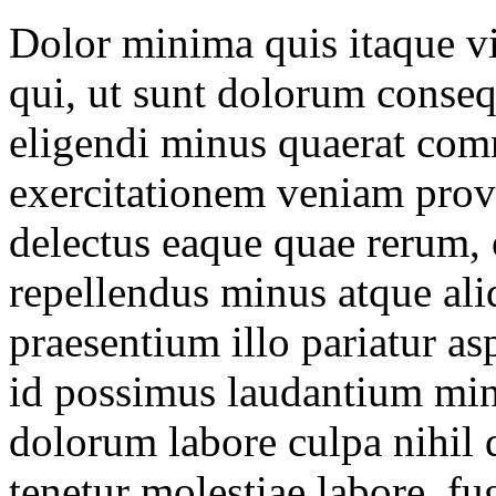
Dolor minima quis itaque vit
qui, ut sunt dolorum conseq
eligendi minus quaerat com
exercitationem veniam prov
delectus eaque quae rerum, 
repellendus minus atque aliq
praesentium illo pariatur a
id possimus laudantium min
dolorum labore culpa nihil 
tenetur molestiae labore, fu